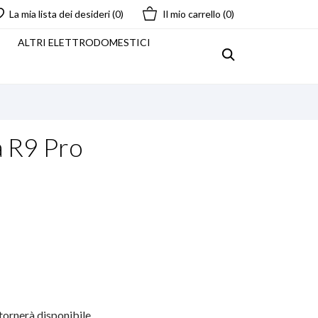
La mia lista dei desideri (
0
)
Il mio carrello
(0)
I
ALTRI ELETTRODOMESTICI
a R9 Pro
tornerà disponibile