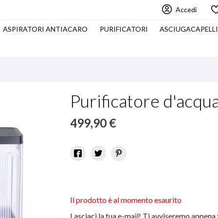
Accedi
ASPIRATORI ANTIACARO
PURIFICATORI
ASCIUGACAPELL
Purificatore d'acqu
499,90 €
Il prodotto è al momento esaurito
Lasciaci la tua e-mail! Ti avviseremo appena 