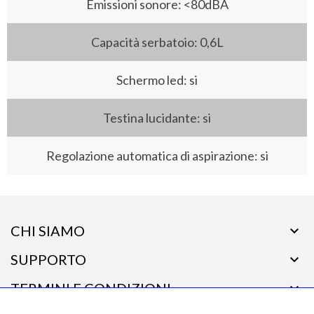
Emissioni sonore: <80dBA
Capacità serbatoio: 0,6L
Schermo led: si
Testina lucidante: si
Regolazione automatica di aspirazione: si
CHI SIAMO

SUPPORTO

TERMINI E CONDIZIONI
