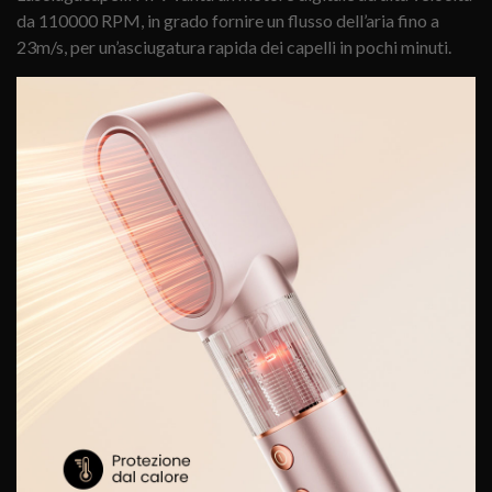
da 110000 RPM, in grado fornire un flusso dell’aria fino a
23m/s, per un’asciugatura rapida dei capelli in pochi minuti.