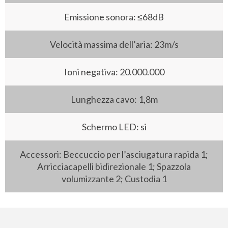
Emissione sonora: ≤68dB
Velocità massima dell’aria: 23m/s
Ioni negativa: 20.000.000
Lunghezza cavo: 1,8m
Schermo LED: si
Accessori: Beccuccio per l’asciugatura rapida 1;
Arricciacapelli bidirezionale 1; Spazzola
volumizzante 2; Custodia 1