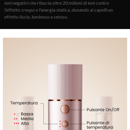
ioni negativi che rilascia oltre 20 milioni di ioni contro
l’effetto crespo e l’energia statica, donando ai capelli un
effetto liscio, luminoso e setoso.